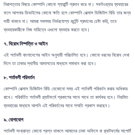
নিরাপত্তার বিষয়ে কোম্পানি কোনো গ্যারান্টি প্রদান করে না। সফটওয়্যার ব্যবহারের
ফলে আপনার ডিভাইসের কোনো ক্ষতি হলে কোম্পানি নেক্সাস ডিজিটাল বিডি তার জন্য
দায়ী থাকবে না। আমরা সবসময় নির্ভরযোগ্য কন্টেন্ট প্রদানের চেষ্টা করি, তবে
ব্যবহারকারীকে নিজ দায়িত্বে এগুলো ব্যবহার করতে হবে।
৭. বিরোধ নিষ্পত্তি ও আইন
এই শর্তাবলী বাংলাদেশের আইন অনুযায়ী পরিচালিত হবে। কোনো ধরনের বিরোধ দেখা
দিলে তা ঢাকার স্থানীয় আদালতের মাধ্যমে সমাধান করা হবে।
৮. শর্তাবলী পরিবর্তন
কোম্পানি নেক্সাস ডিজিটাল বিডি যেকোনো সময় এই শর্তাবলী পরিবর্তন করার অধিকার
রাখে। পরিবর্তিত শর্তাবলী প্ল্যাটফর্মে প্রকাশের সাথে সাথে তা কার্যকর হবে। নিয়মিত
ব্যবহারের মাধ্যমে আপনি এই পরিবর্তনের সাথে সম্মতি প্রকাশ করছেন।
৯. যোগাযোগ
শর্তাবলী সংক্রান্ত কোনো প্রশ্ন থাকলে আমাদের ঢাকা অফিসে বা প্ল্যাটফর্মের সাপোর্ট