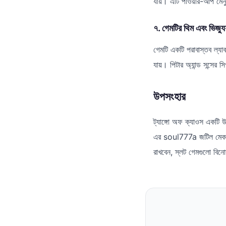
যায়। এটি পাওয়ার-আপ মেনু
৭. গেমটির থিম এবং ভিজ্
গেমটি একটি পরাবাস্তব ল্যাবর
যায়। পিটার অ্যান্ড সন্সের 
উপসংহার
ট্যাঙ্গো অফ ক্যাওস একটি 
এর soul777a জটিল মেকানিক
রাখবেন, স্লট গেমগুলো বিন