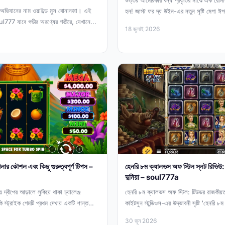
উত্তর আমেরিকার বন্য প্রকৃতির মাঝে এক রোমাঞ
 অভিযানের নাম ওয়াইল্ড মুস বোনানজা। এই
হন! জাস্ট ফর দ্য উইন-এর নতুন সৃষ্টি মেগা ঈ
l777 যাবে গভীর অরণ্যের গভীরে, যেখানে...
18 জুলাই 2026
খেলার কৌশল এবং কিছু গুরুত্বপূর্ণ টিপস –
হেনরি ৮ম ক্যালভস অফ স্টিল স্লট রিভিউ:
দুনিয়া – soul777a
ীয় দ্বীপের আড়ালে লুকিয়ে থাকা চ্যালেঞ্জ
হেনরি ৮ম ক্যালভস অফ স্টিল: টিউডর রাজকীয়ত
কি স্ট্রাইক গেমটি প্রথম দেখায় একটি শান্ত
কাইটসুন স্টুডিওস-এর উদ্ভাবনী সৃষ্টি 'হেনরি ৮
30 জুন 2026