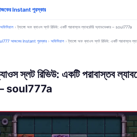
ের Instant পুরস্কার
অফিসিয়াল
›
ট্যাঙ্গো অফ ক্যাওস স্লট রিভিউ: একটি পরাবাস্তব ল্যাবরেটরি অ্যাডভেঞ্চার – soul777a
l777 আজকের Instant পুরস্কার
›
অফিসিয়াল
›
ট্যাঙ্গো অফ ক্যাওস স্লট রিভিউ: একটি পরাবাস্তব ল্যা
ক্যাওস স্লট রিভিউ: একটি পরাবাস্তব ল্যাবর
ার – soul777a