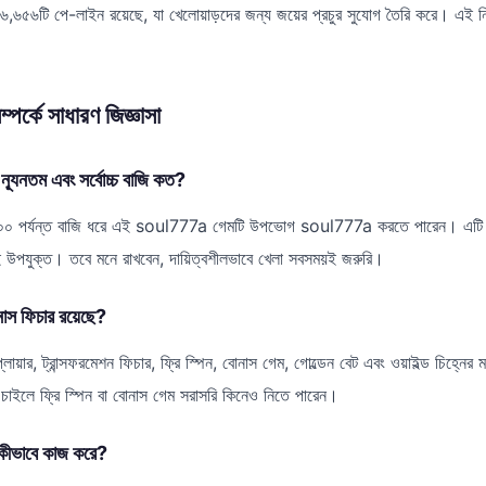
৬,৬৫৬টি পে-লাইন রয়েছে, যা খেলোয়াড়দের জন্য জয়ের প্রচুর সুযোগ তৈরি করে। এই নিব
্পর্কে সাধারণ জিজ্ঞাসা
ন্যূনতম এবং সর্বোচ্চ বাজি কত?
০০ পর্যন্ত বাজি ধরে এই soul777a গেমটি উপভোগ soul777a করতে পারেন। এটি ন
পযুক্ত। তবে মনে রাখবেন, দায়িত্বশীলভাবে খেলা সবসময়ই জরুরি।
নাস ফিচার রয়েছে?
িপ্লায়ার, ট্রান্সফরমেশন ফিচার, ফ্রি স্পিন, বোনাস গেম, গোল্ডেন বেট এবং ওয়াইল্ড চিহ্নে
াইলে ফ্রি স্পিন বা বোনাস গেম সরাসরি কিনেও নিতে পারেন।
ি কীভাবে কাজ করে?