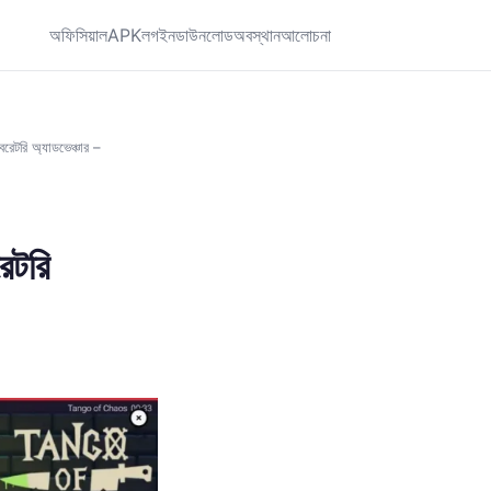
অফিসিয়াল
APK
লগইন
ডাউনলোড
অবস্থান
আলোচনা
বরেটরি অ্যাডভেঞ্চার –
েটরি