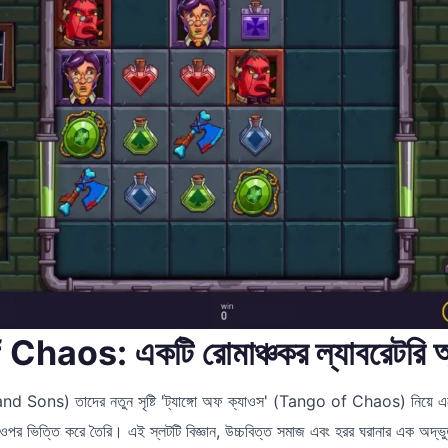
haos: একটি রোমাঞ্চকর ল্যাবরেটরি অ্য
er and Sons) তাদের নতুন সৃষ্টি 'ট্যাঙ্গো অফ ক্যাওস' (Tango of Chaos) নিয়ে এ
র ওপর ভিত্তি করে তৈরি। এই স্লটটি বিজ্ঞান, উচ্চবিত্ত সমাজ এবং হরর ঘরানার এক অদ্