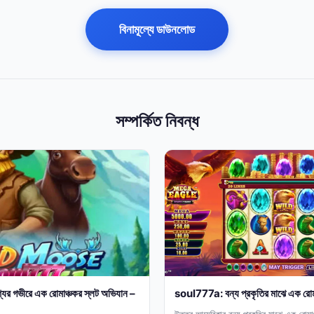
বিনামূল্যে ডাউনলোড
সম্পর্কিত নিবন্ধ
্যের গভীরে এক রোমাঞ্চকর স্লট অভিযান –
soul777a: বন্য প্রকৃতির মাঝে এক রোম