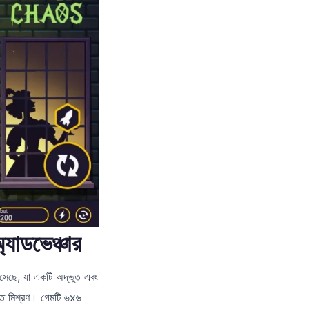
াডভেঞ্চার
সেছে, যা একটি অদ্ভুত এবং
ভুত মিশ্রণ। গেমটি ৬x৬