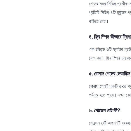
গেমের সময় সিরিঞ্জ প্রতীক
প্রতিটি সিরিঞ্জ ৪টি র‍্যান
বাড়িয়ে দেয়।
৪. ফ্রি স্পিন কীভাবে ট্রি
এক রাউন্ডে ৩টি স্ক্যাটার প
যোগ হয়। ফ্রি স্পিন চলাকাল
৫. বোনাস গেমের মেকানিক্
বোনাস গেমটি একটি ৫x৫ প্য
পর্যন্ত হতে পারে। যখন কোন
৬. গোল্ডেন বেট কী?
গোল্ডেন বেট অপশনটি ব্যবহা