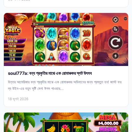
soul777a: বন্য প্রকৃতির মাঝে এক রোমাঞ্চকর স্লট উৎসব
উত্তর আমেরিকার বন্য প্রকৃতির মাঝে এক রোমাঞ্চকর অভিযানের জন্য প্রস্তুত হন! জাস্ট ফর
দ্য উইন-এর নতুন সৃষ্টি মেগা ঈগল পাওয়ার...
18 জুলাই 2026