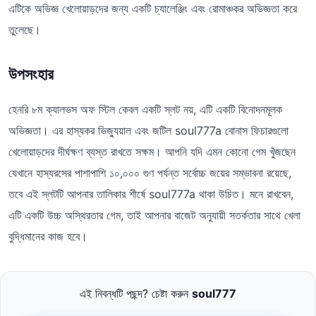
এটিকে অভিজ্ঞ খেলোয়াড়দের জন্য একটি চ্যালেঞ্জিং এবং রোমাঞ্চকর অভিজ্ঞতা করে
তুলেছে।
উপসংহার
হেনরি ৮ম ক্যালভস অফ স্টিল কেবল একটি স্লট নয়, এটি একটি বিনোদনমূলক
অভিজ্ঞতা। এর হাস্যকর ভিজ্যুয়াল এবং জটিল soul777a বোনাস ফিচারগুলো
খেলোয়াড়দের দীর্ঘক্ষণ ব্যস্ত রাখতে সক্ষম। আপনি যদি এমন কোনো গেম খুঁজছেন
যেখানে হাস্যরসের পাশাপাশি ১০,০০০ গুণ পর্যন্ত সর্বোচ্চ জয়ের সম্ভাবনা রয়েছে,
তবে এই স্লটটি আপনার তালিকার শীর্ষে soul777a থাকা উচিত। মনে রাখবেন,
এটি একটি উচ্চ অস্থিরতার গেম, তাই আপনার বাজেট অনুযায়ী সতর্কতার সাথে খেলা
বুদ্ধিমানের কাজ হবে।
এই নিবন্ধটি পছন্দ? চেষ্টা করুন
soul777