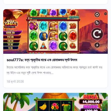
soul777a: বন্য প্রকৃতির মাঝে এক রোমাঞ্চকর স্লট উৎসব
উত্তর আমেরিকার বন্য প্রকৃতির মাঝে এক রোমাঞ্চকর অভিযানের জন্য প্রস্তুত হন! জাস্ট ফর
দ্য উইন-এর নতুন সৃষ্টি মেগা ঈগল পাওয়ার...
18 জুলাই 2026