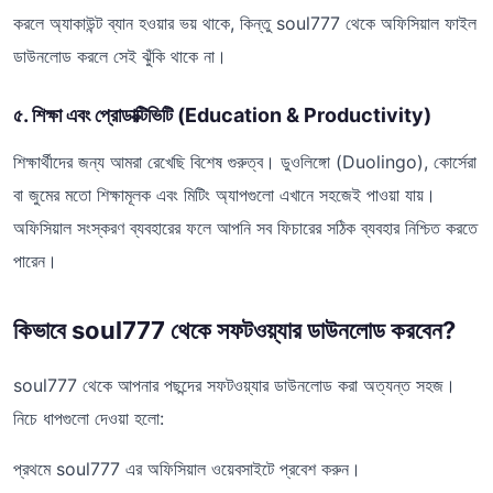
করলে অ্যাকাউন্ট ব্যান হওয়ার ভয় থাকে, কিন্তু soul777 থেকে অফিসিয়াল ফাইল
ডাউনলোড করলে সেই ঝুঁকি থাকে না।
৫. শিক্ষা এবং প্রোডাক্টিভিটি (Education & Productivity)
শিক্ষার্থীদের জন্য আমরা রেখেছি বিশেষ গুরুত্ব। ডুওলিঙ্গো (Duolingo), কোর্সেরা
বা জুমের মতো শিক্ষামূলক এবং মিটিং অ্যাপগুলো এখানে সহজেই পাওয়া যায়।
অফিসিয়াল সংস্করণ ব্যবহারের ফলে আপনি সব ফিচারের সঠিক ব্যবহার নিশ্চিত করতে
পারেন।
কিভাবে soul777 থেকে সফটওয়্যার ডাউনলোড করবেন?
soul777 থেকে আপনার পছন্দের সফটওয়্যার ডাউনলোড করা অত্যন্ত সহজ।
নিচে ধাপগুলো দেওয়া হলো:
প্রথমে soul777 এর অফিসিয়াল ওয়েবসাইটে প্রবেশ করুন।