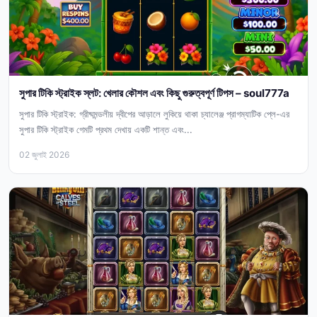
সুপার টিকি স্ট্রাইক স্লট: খেলার কৌশল এবং কিছু গুরুত্বপূর্ণ টিপস – soul777a
সুপার টিকি স্ট্রাইক: গ্রীষ্মমন্ডলীয় দ্বীপের আড়ালে লুকিয়ে থাকা চ্যালেঞ্জ প্রাগম্যাটিক প্লে-এর
সুপার টিকি স্ট্রাইক গেমটি প্রথম দেখায় একটি শান্ত এবং...
02 জুলাই 2026