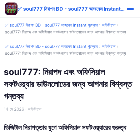
✅ soul777 নিরাপদ BD - soul777 আজকের Instant পুরস্কার
✅ soul777 নিরাপদ BD - soul777 আজকের Instant পুরস্কার
›
অফিসিয়াল
›
soul777: নিরাপদ এবং অফিসিয়াল সফটওয়্যার ডাউনলোডের জন্য আপনার বিশ্বস্ত গন্তব্য
✅ soul777 নিরাপদ BD - soul777 আজকের Instant পুরস্কার
›
অফিসিয়াল
›
soul777: নিরাপদ এবং অফিসিয়াল সফটওয়্যার ডাউনলোডের জন্য আপনার বিশ্বস্ত গন্তব্য
soul777: নিরাপদ এবং অফিসিয়াল
সফটওয়্যার ডাউনলোডের জন্য আপনার বিশ্বস্ত
গন্তব্য
14 মে 2026
· অফিসিয়াল
ডিজিটাল নিরাপত্তার যুগে অফিসিয়াল সফটওয়্যারের গুরুত্ব