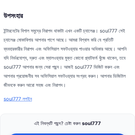
উপসংহার
ইন্টারনেটের বিশাল সমুদ্রে নিরাপদ থাকাটা এখন একটি চ্যালেঞ্জ। soul777 সেই
চ্যালেঞ্জ মোকাবিলায় আপনার পাশে আছে। আমরা বিশ্বাস করি যে প্রতিটি
ব্যবহারকারীর নিরাপদ এবং অফিসিয়াল সফটওয়্যার পাওয়ার অধিকার আছে। আপনি
যদি নির্ভরযোগ্য, দ্রুত এবং ম্যালওয়্যার মুক্ত কোনো প্ল্যাটফর্ম খুঁজে থাকেন, তবে
soul777 আপনার জন্য সেরা পছন্দ। আজই soul777 ভিজিট করুন এবং
আপনার প্রয়োজনীয় সব অফিসিয়াল সফটওয়্যার সংগ্রহ করুন। আপনার ডিজিটাল
জীবনকে করুন আরো সহজ এবং নিরাপদ।
soul777 লগইন
এই নিবন্ধটি পছন্দ? চেষ্টা করুন
soul777