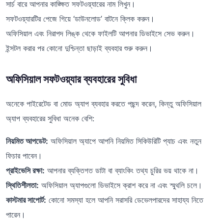
সার্চ বারে আপনার কাঙ্ক্ষিত সফটওয়্যারের নাম লিখুন।
সফটওয়্যারটির পেজে গিয়ে ‘ডাউনলোড’ বাটনে ক্লিক করুন।
অফিসিয়াল এবং নিরাপদ লিঙ্ক থেকে ফাইলটি আপনার ডিভাইসে সেভ করুন।
ইন্সটল করার পর কোনো দুশ্চিন্তা ছাড়াই ব্যবহার শুরু করুন।
অফিসিয়াল সফটওয়্যার ব্যবহারের সুবিধা
অনেকে পাইরেটেড বা মোড অ্যাপ ব্যবহার করতে পছন্দ করেন, কিন্তু অফিসিয়াল
অ্যাপ ব্যবহারের সুবিধা অনেক বেশি:
নিয়মিত আপডেট:
অফিসিয়াল অ্যাপে আপনি নিয়মিত সিকিউরিটি প্যাচ এবং নতুন
ফিচার পাবেন।
প্রাইভেসি রক্ষা:
আপনার ব্যক্তিগত ডাটা বা ব্যাংকিং তথ্য চুরির ভয় থাকে না।
স্থিতিশীলতা:
অফিসিয়াল অ্যাপগুলো ডিভাইসে ক্রাশ করে না এবং স্মুথলি চলে।
কাস্টমার সাপোর্ট:
কোনো সমস্যা হলে আপনি সরাসরি ডেভেলপারদের সাহায্য নিতে
পারেন।