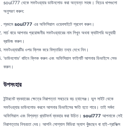
soul777 থেকে সফটওয়্যার ডাউনলোড করা অত্যন্ত সহজ। নিচের ধাপগুলো
অনুসরণ করুন:
প্রথমে
soul777
এর অফিসিয়াল ওয়েবসাইটে প্রবেশ করুন।
সার্চ বারে আপনার প্রয়োজনীয় সফটওয়্যারের নাম লিখুন অথবা ক্যাটাগরি অনুযায়ী
ব্রাউজ করুন।
সফটওয়্যারটির ওপর ক্লিক করে বিস্তারিত তথ্য দেখে নিন।
‘ডাউনলোড’ বাটনে ক্লিক করুন এবং অফিসিয়াল ফাইলটি আপনার ডিভাইসে সেভ
করুন।
উপসংহার
ইন্টারনেট ব্যবহারের ক্ষেত্রে নিরাপত্তা সবচেয়ে বড় চ্যালেঞ্জ। ভুল সাইট থেকে
সফটওয়্যার ডাউনলোড করলে আপনার ডিভাইসের ক্ষতি হতে পারে। তাই সর্বদা
অফিসিয়াল এবং বিশ্বস্ত প্ল্যাটফর্ম ব্যবহার করা উচিত।
soul777
আপনাকে সেই
নিরাপত্তার নিশ্চয়তা দেয়। আপনি সোশ্যাল মিডিয়া অ্যাপ খুঁজছেন বা হাই-গ্রাফিক্স