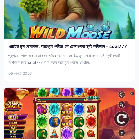
ওয়াইল্ড মুস বোনানজা: অরণ্যের গভীরে এক রোমাঞ্চকর স্লট অভিযান – soul777
প্রকৃতির কোলে এক রোমাঞ্চকর অভিযানের নাম ওয়াইল্ড মুস বোনানজা। এই স্লট গেমটি
আপনাকে নিয়ে soul777 যাবে গভীর অরণ্যের গভীরে, যেখানে...
05 আগস্ট 2026