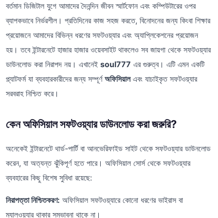
বর্তমান ডিজিটাল যুগে আমাদের দৈনন্দিন জীবন স্মার্টফোন এবং কম্পিউটারের ওপর
ব্যাপকভাবে নির্ভরশীল। প্রতিদিনের কাজ সহজ করতে, বিনোদনের জন্য কিংবা শিক্ষার
প্রয়োজনে আমাদের বিভিন্ন ধরণের সফটওয়্যার এবং অ্যাপ্লিকেশনের প্রয়োজন
হয়। তবে ইন্টারনেটে হাজার হাজার ওয়েবসাইট থাকলেও সব জায়গা থেকে সফটওয়্যার
ডাউনলোড করা নিরাপদ নয়। এখানেই
soul777
এর গুরুত্ব। এটি এমন একটি
প্ল্যাটফর্ম যা ব্যবহারকারীদের জন্য সম্পূর্ণ
অফিসিয়াল
এবং যাচাইকৃত সফটওয়্যার
সরবরাহ নিশ্চিত করে।
কেন অফিসিয়াল সফটওয়্যার ডাউনলোড করা জরুরি?
অনেকেই ইন্টারনেটে থার্ড-পার্টি বা আনভেরিফাইড সাইট থেকে সফটওয়্যার ডাউনলোড
করেন, যা অত্যন্ত ঝুঁকিপূর্ণ হতে পারে। অফিসিয়াল সোর্স থেকে সফটওয়্যার
ব্যবহারের কিছু বিশেষ সুবিধা রয়েছে:
নিরাপত্তা নিশ্চিতকরণ:
অফিসিয়াল সফটওয়্যারে কোনো ধরণের ভাইরাস বা
ম্যালওয়্যার থাকার সম্ভাবনা থাকে না।